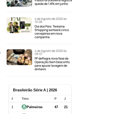
Indústria brasileira registra
queda de 1,8% em junho
4 de Agosto de 2026 às
10:08
Dia dos Pais: Teresina
Shopping sorteará cinco
cervejeiras em nova
campanha
4 de Agosto de 2026 às
s
09:07
PF deflagra nova fase da
Operação Sem Desconto
para apurar lavagem de
dinheiro