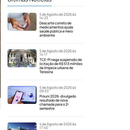
5 de Agosto de 2026 às
14:23
Descarte correto de
medicamentos ajuda
saúde pública e meio
ambiente
5 de Agosto de 2026 às
14:17
TCE-PI nega suspensão de
licitação de R$ 513 milhões
da limpeza urbana de
Teresina
5 de Agosto de 2026 às
09:53
Prouni 2026: divulgado
resultado de nova
chamada para o 2º
semestre
4 de Agosto de 2026 às
17:40