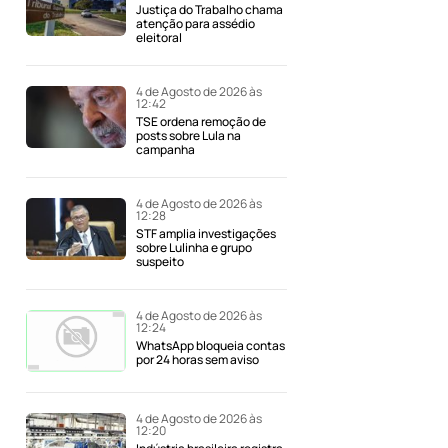
Justiça do Trabalho chama
atenção para assédio
eleitoral
4 de Agosto de 2026 às
12:42
TSE ordena remoção de
posts sobre Lula na
campanha
4 de Agosto de 2026 às
12:28
STF amplia investigações
sobre Lulinha e grupo
suspeito
4 de Agosto de 2026 às
12:24
WhatsApp bloqueia contas
por 24 horas sem aviso
4 de Agosto de 2026 às
12:20