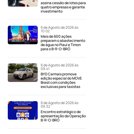
assina cessão de lotes para
quatro empresas e garante
investimento
6 de Agosto de 2026 às
10:02
Mais de 600 ações
preparam o abastecimento
de água no Piauí e Timon
para o B-R-O-BRÓ
6 de Agosto de 2026 às
09:41
BYD Carmais promove
edição especial do MOVE
Brasil com condições
exclusivas para taxistas
6 de Agosto de 2026 às
09:32
Encontro estratégico de
apresentação da Operação
B-R-O-BRÓ