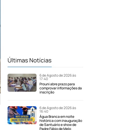
Últimas Notícias
6 de Agosto de 2026 às
17:40
Prouni abre prazo para
comprovar informações da
inscrição
6 de Agosto de 2026 às
16:40
Água Branca em noite
histórica com inauguração
de Santuário e show de
Padre Fábio de Melo