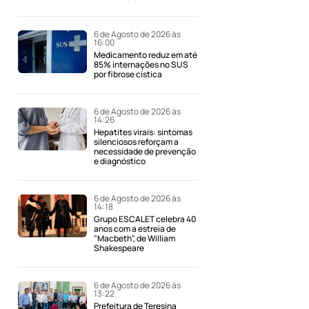
6 de Agosto de 2026 às
16:00
Medicamento reduz em até
85% internações no SUS
por fibrose cística
6 de Agosto de 2026 às
14:26
Hepatites virais: sintomas
silenciosos reforçam a
necessidade de prevenção
e diagnóstico
6 de Agosto de 2026 às
14:18
Grupo ESCALET celebra 40
anos com a estreia de
"Macbeth", de William
Shakespeare
6 de Agosto de 2026 às
13:22
Prefeitura de Teresina