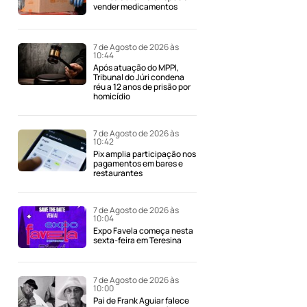
vender medicamentos
7 de Agosto de 2026 às
10:44
Após atuação do MPPI,
Tribunal do Júri condena
réu a 12 anos de prisão por
homicídio
7 de Agosto de 2026 às
10:42
Pix amplia participação nos
pagamentos em bares e
restaurantes
7 de Agosto de 2026 às
10:04
Expo Favela começa nesta
sexta-feira em Teresina
7 de Agosto de 2026 às
10:00
Pai de Frank Aguiar falece