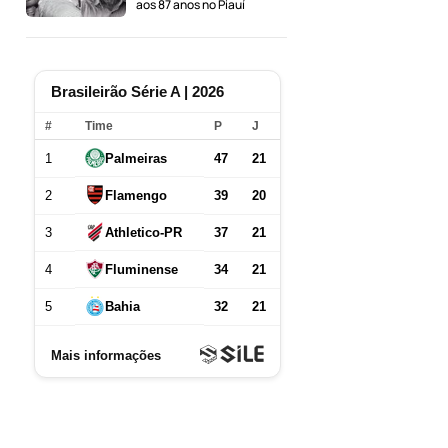
aos 87 anos no Piauí