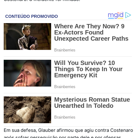
Em sua defesa, Glauber afirmou que agiu contra Costenaro
após sofrer perseguição por parte dele e por ofensas