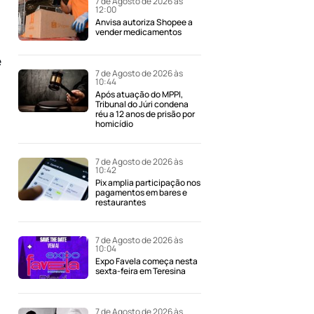
7 de Agosto de 2026 às
12:00
Anvisa autoriza Shopee a
vender medicamentos
e
7 de Agosto de 2026 às
10:44
Após atuação do MPPI,
Tribunal do Júri condena
réu a 12 anos de prisão por
homicídio
7 de Agosto de 2026 às
10:42
Pix amplia participação nos
pagamentos em bares e
restaurantes
7 de Agosto de 2026 às
10:04
Expo Favela começa nesta
sexta-feira em Teresina
7 de Agosto de 2026 às