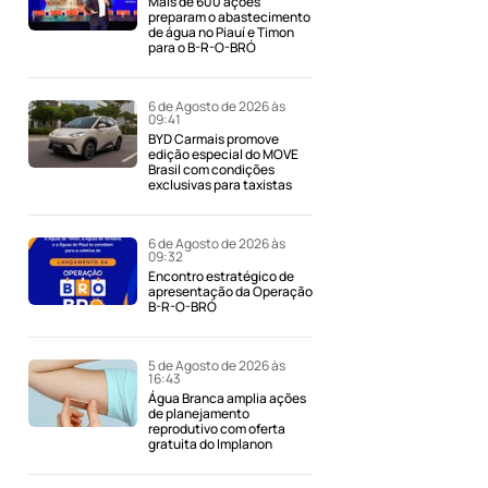
Mais de 600 ações
preparam o abastecimento
de água no Piauí e Timon
para o B-R-O-BRÓ
6 de Agosto de 2026 às
09:41
BYD Carmais promove
edição especial do MOVE
Brasil com condições
exclusivas para taxistas
6 de Agosto de 2026 às
09:32
Encontro estratégico de
apresentação da Operação
B-R-O-BRÓ
5 de Agosto de 2026 às
16:43
Água Branca amplia ações
de planejamento
reprodutivo com oferta
gratuita do Implanon