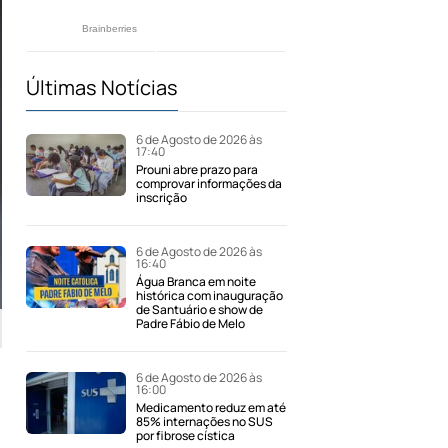
Últimas Notícias
6 de Agosto de 2026 às
17:40
Prouni abre prazo para
comprovar informações da
inscrição
6 de Agosto de 2026 às
16:40
Água Branca em noite
histórica com inauguração
de Santuário e show de
Padre Fábio de Melo
6 de Agosto de 2026 às
16:00
Medicamento reduz em até
85% internações no SUS
por fibrose cística