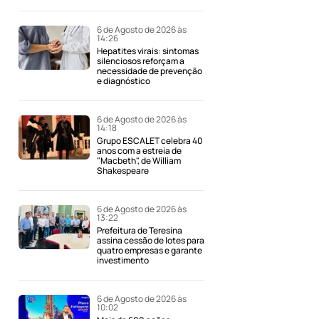
6 de Agosto de 2026 às
14:26
Hepatites virais: sintomas
silenciosos reforçam a
necessidade de prevenção
e diagnóstico
6 de Agosto de 2026 às
14:18
Grupo ESCALET celebra 40
anos com a estreia de
"Macbeth", de William
Shakespeare
6 de Agosto de 2026 às
13:22
Prefeitura de Teresina
assina cessão de lotes para
quatro empresas e garante
investimento
6 de Agosto de 2026 às
10:02