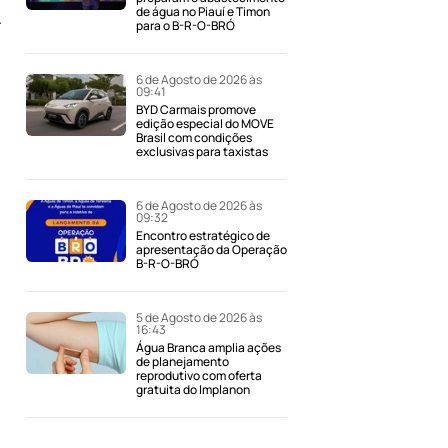
de água no Piauí e Timon
A
para o B-R-O-BRÓ
6 de Agosto de 2026 às
09:41
BYD Carmais promove
edição especial do MOVE
Brasil com condições
exclusivas para taxistas
6 de Agosto de 2026 às
09:32
Encontro estratégico de
apresentação da Operação
B-R-O-BRÓ
5 de Agosto de 2026 às
16:43
Água Branca amplia ações
de planejamento
reprodutivo com oferta
gratuita do Implanon