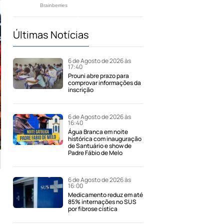
Últimas Notícias
6 de Agosto de 2026 às
17:40
Prouni abre prazo para
comprovar informações da
inscrição
6 de Agosto de 2026 às
16:40
Água Branca em noite
histórica com inauguração
de Santuário e show de
Padre Fábio de Melo
6 de Agosto de 2026 às
16:00
Medicamento reduz em até
85% internações no SUS
por fibrose cística