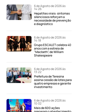
6 de Agosto de 2026 às
14:26
Hepatites virais: sintomas
silenciosos reforçam a
necessidade de prevenção
e diagnóstico
6 de Agosto de 2026 às
14:18
Grupo ESCALET celebra 40
anos com a estreia de
"Macbeth", de William
Shakespeare
6 de Agosto de 2026 às
13:22
Prefeitura de Teresina
assina cessão de lotes para
quatro empresas e garante
investimento
6 de Agosto de 2026 às
10:02
Mais de 600 ações
preparam o abastecimento