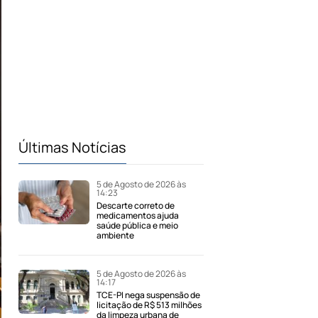
Últimas Notícias
5 de Agosto de 2026 às
14:23
Descarte correto de
medicamentos ajuda
saúde pública e meio
ambiente
5 de Agosto de 2026 às
14:17
TCE-PI nega suspensão de
licitação de R$ 513 milhões
da limpeza urbana de