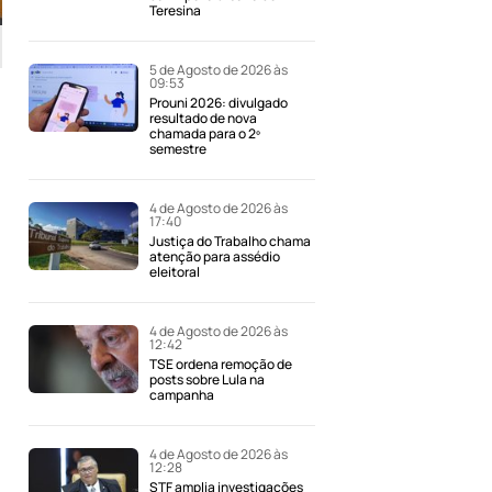
Teresina
5 de Agosto de 2026 às
09:53
Prouni 2026: divulgado
resultado de nova
chamada para o 2º
semestre
4 de Agosto de 2026 às
17:40
Justiça do Trabalho chama
atenção para assédio
eleitoral
o
4 de Agosto de 2026 às
12:42
TSE ordena remoção de
posts sobre Lula na
campanha
4 de Agosto de 2026 às
12:28
STF amplia investigações