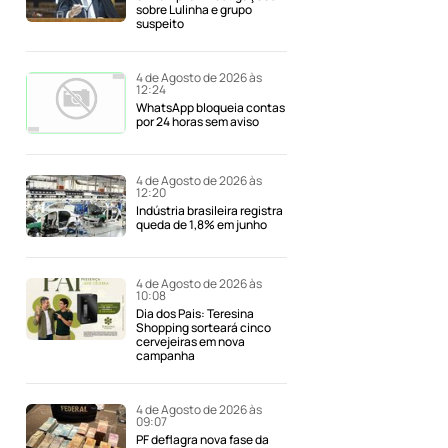
sobre Lulinha e grupo
suspeito
4 de Agosto de 2026 às
12:24
WhatsApp bloqueia contas
por 24 horas sem aviso
4 de Agosto de 2026 às
12:20
Indústria brasileira registra
queda de 1,8% em junho
4 de Agosto de 2026 às
10:08
Dia dos Pais: Teresina
Shopping sorteará cinco
cervejeiras em nova
campanha
4 de Agosto de 2026 às
09:07
PF deflagra nova fase da