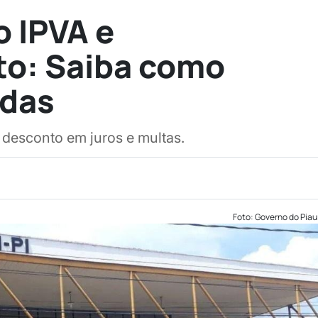
 IPVA e
to: Saiba como
idas
 desconto em juros e multas.
Foto: Governo do Piau