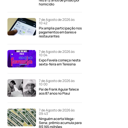
réu a 12 anos de prisão por
homicídio
7 de Agosto de 2026 às
10:42
Pix amplia participação nos
pagamentos em bares e
restaurantes
7 de Agosto de 2026 às
10:04
Expo Favela começa nesta
sexta-feira em Teresina
7 de Agosto de 2026 às
10:00
Pai de Frank Aguiar falece
aos 87 anos no Piauí
7 de Agosto de 2026 às
09:43
Ninguém acerta Mega-
Sena; prêmio acumula para
R$ 165 milhões