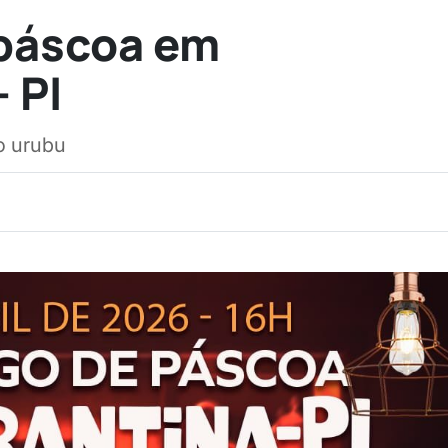
páscoa em
 PI
o urubu