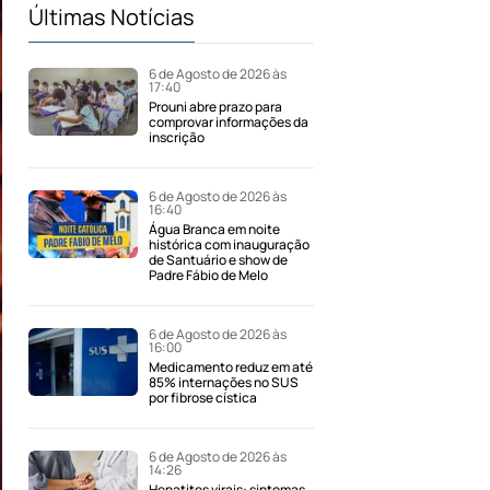
Últimas Notícias
6 de Agosto de 2026 às
17:40
Prouni abre prazo para
comprovar informações da
inscrição
6 de Agosto de 2026 às
16:40
Água Branca em noite
histórica com inauguração
de Santuário e show de
Padre Fábio de Melo
6 de Agosto de 2026 às
16:00
Medicamento reduz em até
85% internações no SUS
por fibrose cística
6 de Agosto de 2026 às
14:26
Hepatites virais: sintomas