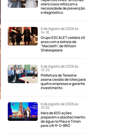
silenciosos reforçam a
necessidade de prevenção
e diagnóstico
6 de Agosto de 2026 às
14:18
Grupo ESCALET celebra 40
anos com a estreia de
"Macbeth", de William
Shakespeare
6 de Agosto de 2026 às
13:22
Prefeitura de Teresina
assina cessão de lotes para
quatro empresas e garante
investimento
6 de Agosto de 2026 às
10:02
Mais de 600 ações
preparam o abastecimento
de água no Piauí e Timon
para o B-R-O-BRÓ