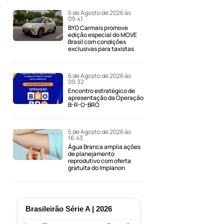
6 de Agosto de 2026 às
09:41
BYD Carmais promove
edição especial do MOVE
Brasil com condições
exclusivas para taxistas
6 de Agosto de 2026 às
09:32
Encontro estratégico de
apresentação da Operação
B-R-O-BRÓ
5 de Agosto de 2026 às
16:43
Água Branca amplia ações
de planejamento
reprodutivo com oferta
gratuita do Implanon