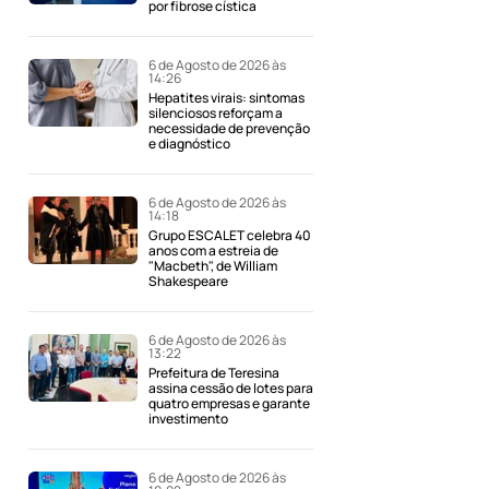
por fibrose cística
6 de Agosto de 2026 às
14:26
Hepatites virais: sintomas
silenciosos reforçam a
necessidade de prevenção
e diagnóstico
6 de Agosto de 2026 às
14:18
Grupo ESCALET celebra 40
anos com a estreia de
"Macbeth", de William
Shakespeare
6 de Agosto de 2026 às
13:22
Prefeitura de Teresina
assina cessão de lotes para
quatro empresas e garante
investimento
6 de Agosto de 2026 às