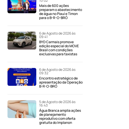
10:02
Mais de 600 ações
preparam o abastecimento
de água no Piauí e Timon
para o B-R-O-BRÓ
6 de Agosto de 2026 às
09:41
BYD Carmais promove
edição especial do MOVE
Brasil com condições
exclusivas para taxistas
6 de Agosto de 2026 às
09:32
Encontro estratégico de
apresentação da Operação
B-R-O-BRÓ
5 de Agosto de 2026 às
16:43
Água Branca amplia ações
de planejamento
reprodutivo com oferta
gratuita do Implanon