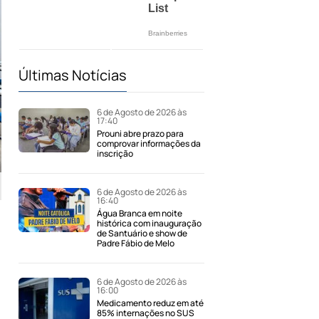
Últimas Notícias
6 de Agosto de 2026 às
17:40
Prouni abre prazo para
comprovar informações da
inscrição
6 de Agosto de 2026 às
16:40
Água Branca em noite
histórica com inauguração
de Santuário e show de
Padre Fábio de Melo
6 de Agosto de 2026 às
16:00
Medicamento reduz em até
85% internações no SUS