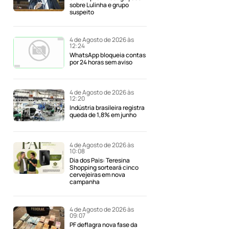
sobre Lulinha e grupo
suspeito
4 de Agosto de 2026 às
12:24
WhatsApp bloqueia contas
por 24 horas sem aviso
4 de Agosto de 2026 às
12:20
Indústria brasileira registra
queda de 1,8% em junho
4 de Agosto de 2026 às
10:08
Dia dos Pais: Teresina
Shopping sorteará cinco
cervejeiras em nova
campanha
4 de Agosto de 2026 às
09:07
PF deflagra nova fase da