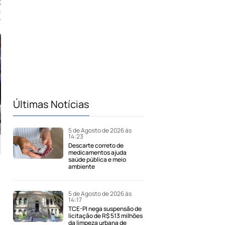
Últimas Notícias
5 de Agosto de 2026 às
14:23
Descarte correto de
medicamentos ajuda
saúde pública e meio
ambiente
5 de Agosto de 2026 às
14:17
TCE-PI nega suspensão de
licitação de R$ 513 milhões
da limpeza urbana de