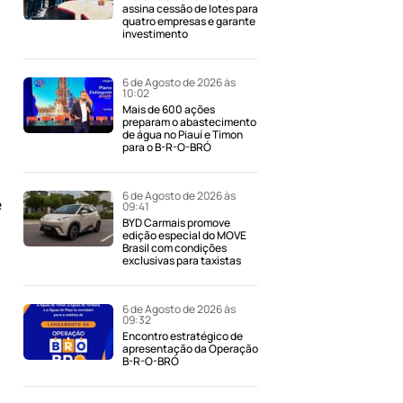
assina cessão de lotes para
quatro empresas e garante
investimento
6 de Agosto de 2026 às
10:02
Mais de 600 ações
preparam o abastecimento
de água no Piauí e Timon
para o B-R-O-BRÓ
6 de Agosto de 2026 às
e
09:41
BYD Carmais promove
edição especial do MOVE
Brasil com condições
exclusivas para taxistas
6 de Agosto de 2026 às
09:32
Encontro estratégico de
apresentação da Operação
B-R-O-BRÓ