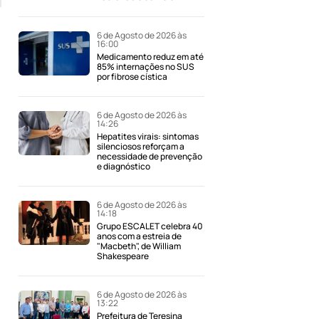
6 de Agosto de 2026 às
16:00
Medicamento reduz em até
85% internações no SUS
por fibrose cística
6 de Agosto de 2026 às
14:26
Hepatites virais: sintomas
silenciosos reforçam a
necessidade de prevenção
e diagnóstico
6 de Agosto de 2026 às
14:18
Grupo ESCALET celebra 40
anos com a estreia de
"Macbeth", de William
Shakespeare
6 de Agosto de 2026 às
13:22
Prefeitura de Teresina