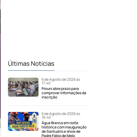
Últimas Notícias
6 de Agosto de 2026 às
17:40
Prouni abre prazo para
comprovar informações da
inscrição
6 de Agosto de 2026 às
16:40
Água Branca em noite
histórica com inauguração
de Santuário e show de
Padre Fábio de Melo