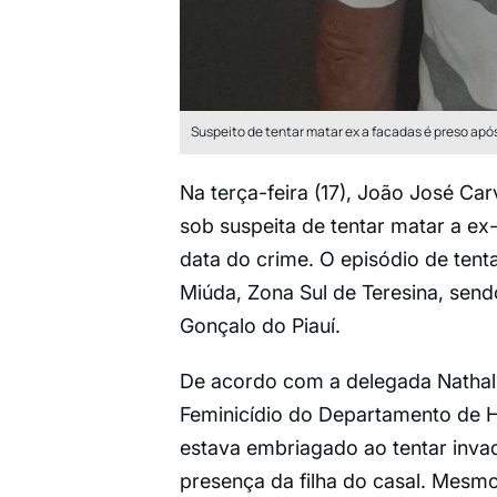
Suspeito de tentar matar ex a facadas é preso após 
Na terça-feira (17), João José Car
sob suspeita de tentar matar a ex
data do crime. O episódio de tent
Miúda, Zona Sul de Teresina, sen
Gonçalo do Piauí.
De acordo com a delegada Nathali
Feminicídio do Departamento de H
estava embriagado ao tentar invad
presença da filha do casal. Mesmo