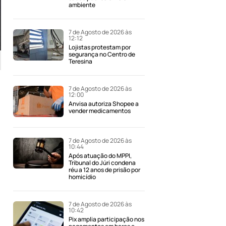
ambiente
7 de Agosto de 2026 às
12:12
Lojistas protestam por
segurança no Centro de
Teresina
7 de Agosto de 2026 às
12:00
Anvisa autoriza Shopee a
vender medicamentos
7 de Agosto de 2026 às
10:44
Após atuação do MPPI,
Tribunal do Júri condena
réu a 12 anos de prisão por
homicídio
7 de Agosto de 2026 às
10:42
Pix amplia participação nos