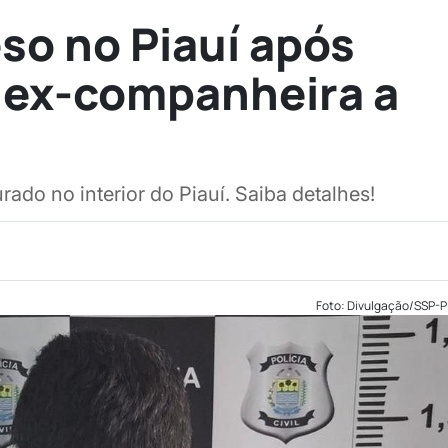
o no Piauí após
 ex-companheira a
ado no interior do Piauí. Saiba detalhes!
Foto: Divulgação/SSP-P