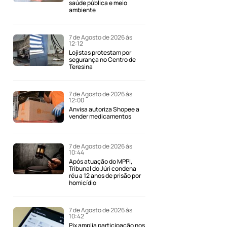
saúde pública e meio
ambiente
7 de Agosto de 2026 às
12:12
Lojistas protestam por
segurança no Centro de
Teresina
7 de Agosto de 2026 às
12:00
Anvisa autoriza Shopee a
vender medicamentos
7 de Agosto de 2026 às
10:44
Após atuação do MPPI,
Tribunal do Júri condena
réu a 12 anos de prisão por
homicídio
7 de Agosto de 2026 às
10:42
Pix amplia participação nos