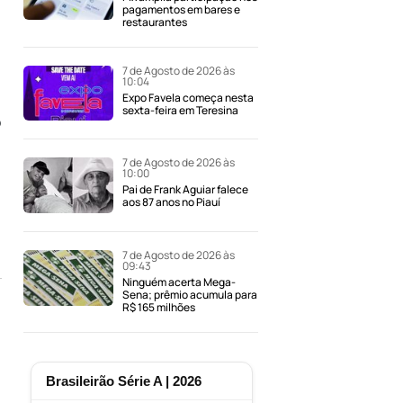
pagamentos em bares e
restaurantes
7 de Agosto de 2026 às
10:04
Expo Favela começa nesta
sexta-feira em Teresina
o
7 de Agosto de 2026 às
10:00
Pai de Frank Aguiar falece
aos 87 anos no Piauí
7 de Agosto de 2026 às
09:43
Ninguém acerta Mega-
Sena; prêmio acumula para
R$ 165 milhões