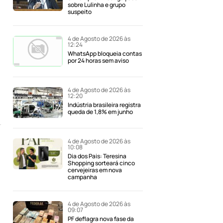
sobre Lulinha e grupo
suspeito
4 de Agosto de 2026 às
12:24
WhatsApp bloqueia contas
por 24 horas sem aviso
4 de Agosto de 2026 às
12:20
Indústria brasileira registra
queda de 1,8% em junho
4 de Agosto de 2026 às
10:08
Dia dos Pais: Teresina
Shopping sorteará cinco
cervejeiras em nova
campanha
4 de Agosto de 2026 às
09:07
PF deflagra nova fase da