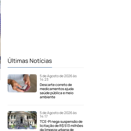
Últimas Notícias
5 de Agosto de 2026 às
14:23
Descarte correto de
medicamentos ajuda
saúde pública e meio
ambiente
5 de Agosto de 2026 às
14:17
TCE-PI nega suspensão de
licitação de R$ 513 milhões
da limpeza urbana de