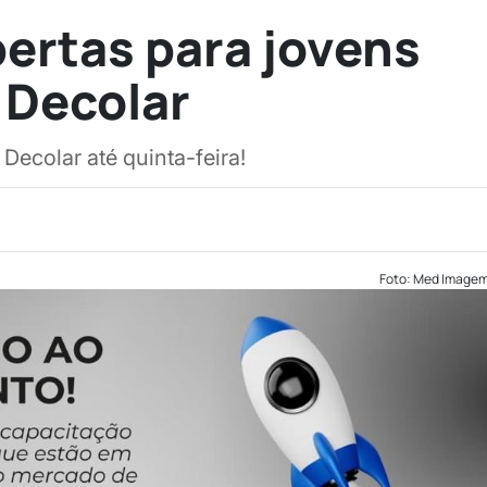
bertas para jovens
 Decolar
ecolar até quinta-feira!
Foto: Med Image