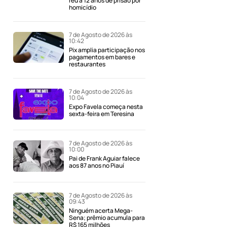
réu a 12 anos de prisão por
homicídio
7 de Agosto de 2026 às
10:42
Pix amplia participação nos
pagamentos em bares e
restaurantes
7 de Agosto de 2026 às
10:04
Expo Favela começa nesta
sexta-feira em Teresina
7 de Agosto de 2026 às
10:00
Pai de Frank Aguiar falece
aos 87 anos no Piauí
7 de Agosto de 2026 às
09:43
Ninguém acerta Mega-
Sena; prêmio acumula para
R$ 165 milhões