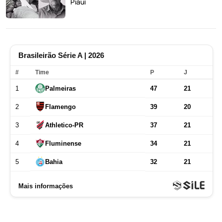
Piauí