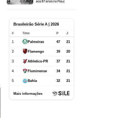
aos 87 anos no Piauí