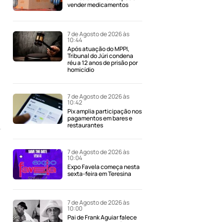
vender medicamentos
7 de Agosto de 2026 às
10:44
Após atuação do MPPI,
Tribunal do Júri condena
réu a 12 anos de prisão por
homicídio
7 de Agosto de 2026 às
10:42
Pix amplia participação nos
pagamentos em bares e
restaurantes
7 de Agosto de 2026 às
10:04
Expo Favela começa nesta
sexta-feira em Teresina
7 de Agosto de 2026 às
10:00
Pai de Frank Aguiar falece