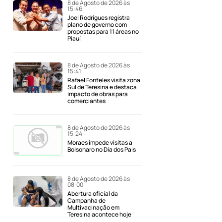
8 de Agosto de 2026 às
15:46
Joel Rodrigues registra
plano de governo com
propostas para 11 áreas no
Piauí
a
8 de Agosto de 2026 às
15:41
Rafael Fonteles visita zona
Sul de Teresina e destaca
impacto de obras para
comerciantes
8 de Agosto de 2026 às
15:24
Moraes impede visitas a
Bolsonaro no Dia dos Pais
8 de Agosto de 2026 às
08:00
Abertura oficial da
Campanha de
Multivacinação em
Teresina acontece hoje