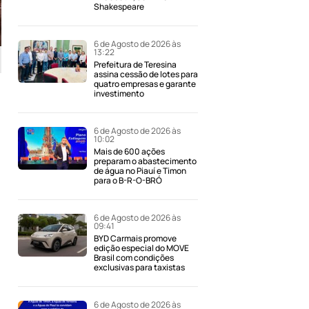
Shakespeare
6 de Agosto de 2026 às
13:22
Prefeitura de Teresina
assina cessão de lotes para
quatro empresas e garante
investimento
6 de Agosto de 2026 às
10:02
Mais de 600 ações
preparam o abastecimento
de água no Piauí e Timon
para o B-R-O-BRÓ
6 de Agosto de 2026 às
09:41
BYD Carmais promove
edição especial do MOVE
Brasil com condições
exclusivas para taxistas
6 de Agosto de 2026 às