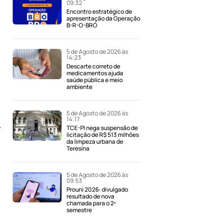
09:32
Encontro estratégico de
apresentação da Operação
B-R-O-BRÓ
5 de Agosto de 2026 às
14:23
Descarte correto de
medicamentos ajuda
saúde pública e meio
ambiente
5 de Agosto de 2026 às
14:17
r
TCE-PI nega suspensão de
licitação de R$ 513 milhões
da limpeza urbana de
Teresina
5 de Agosto de 2026 às
09:53
Prouni 2026: divulgado
resultado de nova
chamada para o 2º
semestre