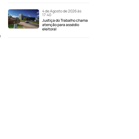
4 de Agosto de 2026 às
17:40
Justiça do Trabalho chama
atenção para assédio
eleitoral
e