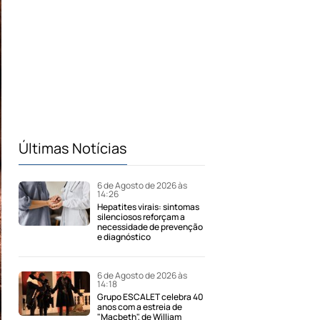
Últimas Notícias
6 de Agosto de 2026 às
14:26
Hepatites virais: sintomas
silenciosos reforçam a
necessidade de prevenção
e diagnóstico
6 de Agosto de 2026 às
14:18
Grupo ESCALET celebra 40
anos com a estreia de
"Macbeth", de William