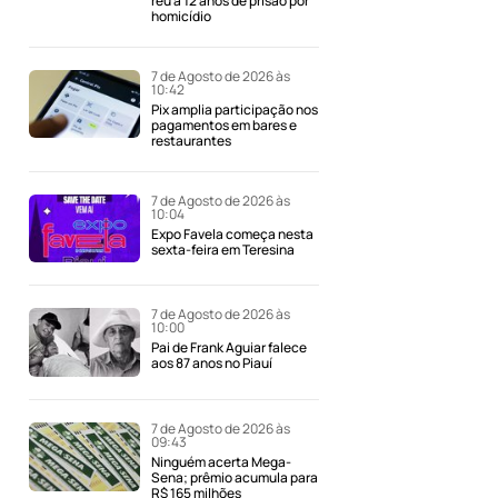
réu a 12 anos de prisão por
homicídio
7 de Agosto de 2026 às
10:42
Pix amplia participação nos
pagamentos em bares e
restaurantes
7 de Agosto de 2026 às
10:04
Expo Favela começa nesta
sexta-feira em Teresina
7 de Agosto de 2026 às
10:00
Pai de Frank Aguiar falece
aos 87 anos no Piauí
7 de Agosto de 2026 às
09:43
Ninguém acerta Mega-
Sena; prêmio acumula para
R$ 165 milhões