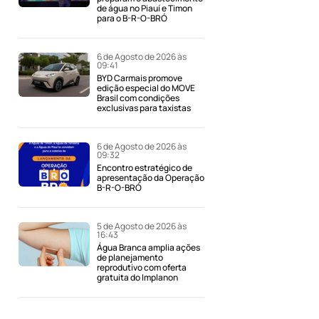
de água no Piauí e Timon
para o B-R-O-BRÓ
6 de Agosto de 2026 às
09:41
BYD Carmais promove
edição especial do MOVE
Brasil com condições
exclusivas para taxistas
6 de Agosto de 2026 às
09:32
Encontro estratégico de
apresentação da Operação
B-R-O-BRÓ
5 de Agosto de 2026 às
16:43
Água Branca amplia ações
de planejamento
reprodutivo com oferta
gratuita do Implanon