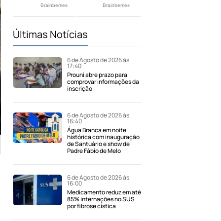
Últimas Notícias
6 de Agosto de 2026 às
17:40
Prouni abre prazo para
comprovar informações da
inscrição
6 de Agosto de 2026 às
16:40
Água Branca em noite
histórica com inauguração
de Santuário e show de
Padre Fábio de Melo
6 de Agosto de 2026 às
16:00
Medicamento reduz em até
85% internações no SUS
por fibrose cística