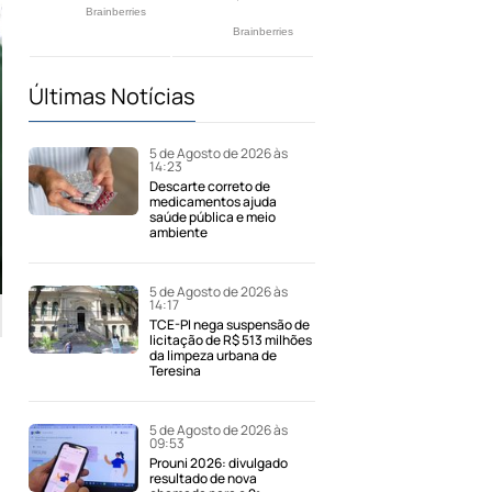
Últimas Notícias
5 de Agosto de 2026 às
14:23
Descarte correto de
medicamentos ajuda
saúde pública e meio
ambiente
5 de Agosto de 2026 às
14:17
TCE-PI nega suspensão de
licitação de R$ 513 milhões
da limpeza urbana de
Teresina
5 de Agosto de 2026 às
09:53
Prouni 2026: divulgado
resultado de nova