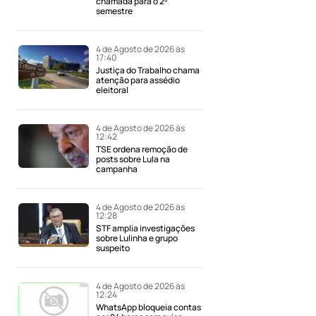
chamada para o 2º
semestre
4 de Agosto de 2026 às
17:40
Justiça do Trabalho chama
atenção para assédio
eleitoral
4 de Agosto de 2026 às
12:42
TSE ordena remoção de
posts sobre Lula na
campanha
4 de Agosto de 2026 às
12:28
STF amplia investigações
sobre Lulinha e grupo
suspeito
4 de Agosto de 2026 às
12:24
WhatsApp bloqueia contas