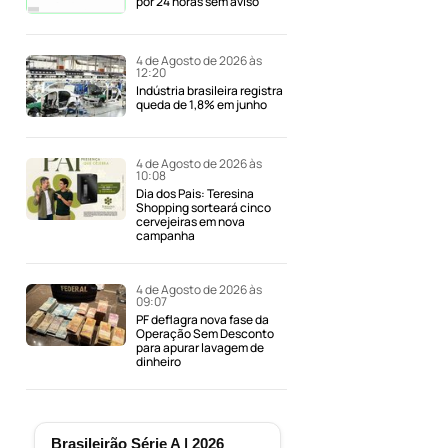
por 24 horas sem aviso
4 de Agosto de 2026 às
12:20
Indústria brasileira registra
queda de 1,8% em junho
4 de Agosto de 2026 às
10:08
Dia dos Pais: Teresina
Shopping sorteará cinco
cervejeiras em nova
campanha
4 de Agosto de 2026 às
09:07
PF deflagra nova fase da
Operação Sem Desconto
para apurar lavagem de
dinheiro