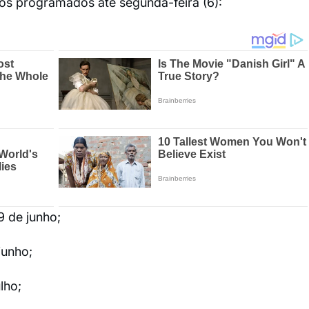
os programados até segunda-feira (6):
9 de junho;
junho;
lho;