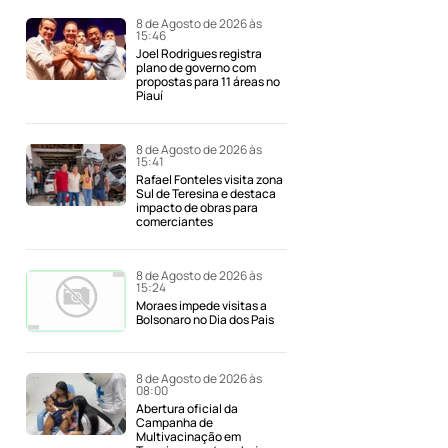
8 de Agosto de 2026 às
15:46
Joel Rodrigues registra
plano de governo com
propostas para 11 áreas no
Piauí
8 de Agosto de 2026 às
15:41
Rafael Fonteles visita zona
Sul de Teresina e destaca
impacto de obras para
comerciantes
8 de Agosto de 2026 às
15:24
Moraes impede visitas a
Bolsonaro no Dia dos Pais
8 de Agosto de 2026 às
08:00
Abertura oficial da
Campanha de
Multivacinação em