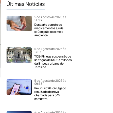
Últimas Notícias
5 de Agosto de 2026 às
14:23
Descarte correto de
medicamentos ajuda
saúde pública e meio
ambiente
5 de Agosto de 2026 às
14:17
TCE-PI nega suspensão de
licitação de R$ 513 milhões
da limpeza urbana de
Teresina
5 de Agosto de 2026 às
09:53
Prouni 2026: divulgado
resultado de nova
chamada para o 2º
semestre
4 de Agosto de 2026 às