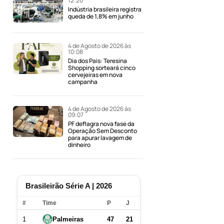
12:20
Indústria brasileira registra
queda de 1,8% em junho
4 de Agosto de 2026 às
10:08
Dia dos Pais: Teresina
Shopping sorteará cinco
cervejeiras em nova
campanha
4 de Agosto de 2026 às
09:07
PF deflagra nova fase da
Operação Sem Desconto
para apurar lavagem de
dinheiro