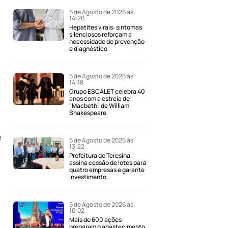
6 de Agosto de 2026 às
14:26
Hepatites virais: sintomas
silenciosos reforçam a
necessidade de prevenção
e diagnóstico
6 de Agosto de 2026 às
14:18
Grupo ESCALET celebra 40
anos com a estreia de
"Macbeth", de William
Shakespeare
e
6 de Agosto de 2026 às
13:22
Prefeitura de Teresina
assina cessão de lotes para
quatro empresas e garante
investimento
6 de Agosto de 2026 às
10:02
Mais de 600 ações
preparam o abastecimento