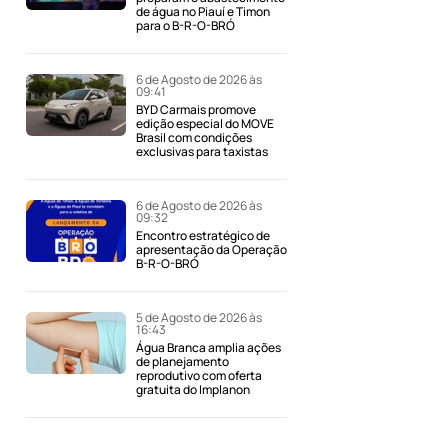
de água no Piauí e Timon
para o B-R-O-BRÓ
6 de Agosto de 2026 às
09:41
BYD Carmais promove
edição especial do MOVE
Brasil com condições
exclusivas para taxistas
6 de Agosto de 2026 às
09:32
Encontro estratégico de
apresentação da Operação
B-R-O-BRÓ
5 de Agosto de 2026 às
16:43
Água Branca amplia ações
de planejamento
reprodutivo com oferta
gratuita do Implanon