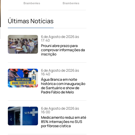
Últimas Notícias
6 de Agosto de 2026 às
17:40
Prouni abre prazo para
comprovar informações da
inscrição
6 de Agosto de 2026 às
16:40
Água Branca em noite
histórica com inauguração
de Santuário e show de
Padre Fábio de Melo
6 de Agosto de 2026 às
16:00
Medicamento reduz em até
85% internações no SUS
por fibrose cística