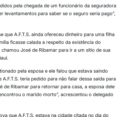
ndidos pela chegada de um funcionário da seguradora
zer levantamentos para saber se o seguro seria pago”,
se que A.F.T.S. ainda ofereceu dinheiro para uma filha
lia ficasse calada a respeito da existência do
S. chamou José de Ribamar para ir a um sítio de sua
auí.
tionado pela esposa e ele falou que estava saindo
e A.F.T.S. teria pedido para não falar dessa saída para
 de Ribamar para retornar para casa, a esposa dele
 e encontrou o marido morto”, acrescentou o delegado
va que A.F.T.S. estava na cidade citada no dia do