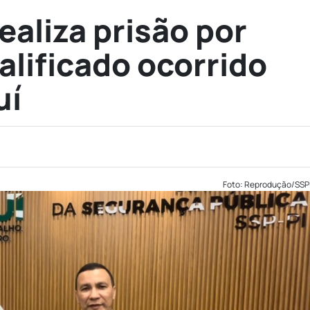
realiza prisão por
alificado ocorrido
uí
Foto: Reprodução/SSP