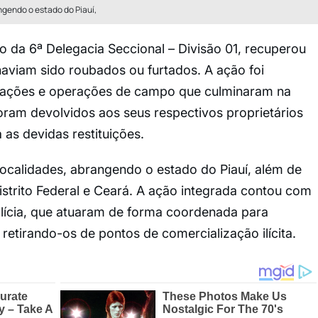
ngendo o estado do Piauí,
eio da 6ª Delegacia Seccional – Divisão 01, recuperou
 haviam sido roubados ou furtados. A ação foi
igações e operações de campo que culminaram na
oram devolvidos aos seus respectivos proprietários
as devidas restituições.
ocalidades, abrangendo o estado do Piauí, além de
strito Federal e Ceará. A ação integrada contou com
olícia, que atuaram de forma coordenada para
 retirando-os de pontos de comercialização ilícita.