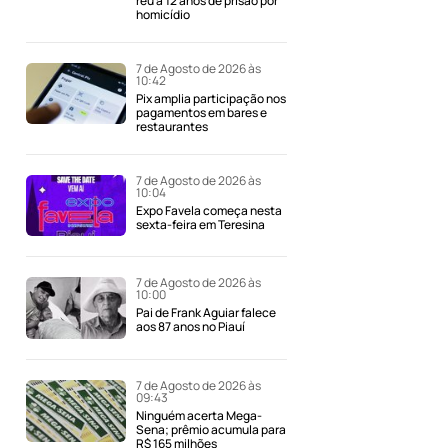
réu a 12 anos de prisão por
homicídio
7 de Agosto de 2026 às
10:42
Pix amplia participação nos
pagamentos em bares e
restaurantes
7 de Agosto de 2026 às
10:04
Expo Favela começa nesta
sexta-feira em Teresina
7 de Agosto de 2026 às
10:00
Pai de Frank Aguiar falece
aos 87 anos no Piauí
7 de Agosto de 2026 às
09:43
Ninguém acerta Mega-
Sena; prêmio acumula para
R$ 165 milhões