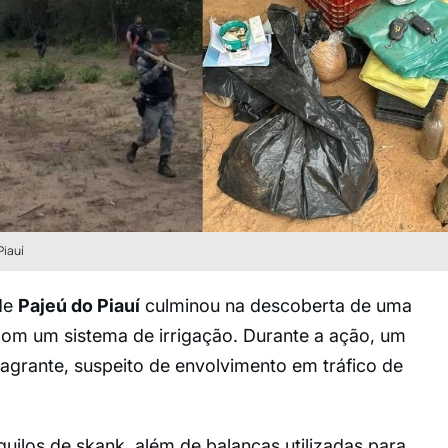
iauí
de
Pajeú do Piauí
culminou na descoberta de uma
om um sistema de irrigação. Durante a ação, um
agrante, suspeito de envolvimento em tráfico de
ilos de skank, além de balanças utilizadas para