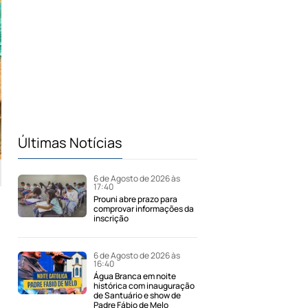
Últimas Notícias
6 de Agosto de 2026 às
17:40
Prouni abre prazo para
comprovar informações da
inscrição
6 de Agosto de 2026 às
16:40
Água Branca em noite
histórica com inauguração
de Santuário e show de
Padre Fábio de Melo