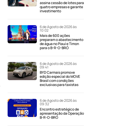
assina cessão de lotes para
quatro empresas e garante
investimento
6 de Agosto de 2026 às
10:02
Mais de 600 ações
preparam o abastecimento
de água no Piauí e Timon
para o B-R-O-BRÓ
6 de Agosto de 2026 às
09:41
BYD Carmais promove
edição especial do MOVE
Brasil com condições
exclusivas para taxistas
6 de Agosto de 2026 às
09:32
Encontro estratégico de
apresentação da Operação
B-R-O-BRÓ