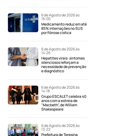
6 de Agosto de 2026 às
16:00
Medicamento reduz em até
85% internações no SUS
por fibrose cística
6 de Agosto de 2026 às
14:26
Hepatites virais: sintomas
silenciosos reforçam a
necessidade de prevenção
e diagnóstico
6 de Agosto de 2026 às
14:18
Grupo ESCALET celebra 40
anos com a estreia de
"Macbeth", de William
Shakespeare
6 de Agosto de 2026 às
13:22
Prefeitura de Teresina