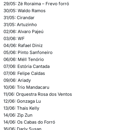
29/05: Zé Roraima – Frevo forró
30/05: Waldo Ramos
31/05: Cirandar
31/05: Artuzinho
02/06: Alvaro Pajeú
03/06: WF
04/06: Rafael Diniz
05/06: Pinto Sanfoneiro
06/06: Méll Tenório
07/06: Estória Cantada
07/06: Felipe Caldas
09/06: Ariady
10/06: Trio Mandacaru
11/06: Orquestra Rosa dos Ventos
12/06: Gonzaga Lu
13/06: Thais Kelly
14/06: Zip Zun
14/06: Os Cabas do Forró
16/06: Darly Susan