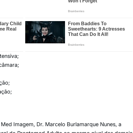
tensiva;
ecâmara;
;
ção;
ação;
o Med Imagem, Dr. Marcelo Burlamarque Nunes, a