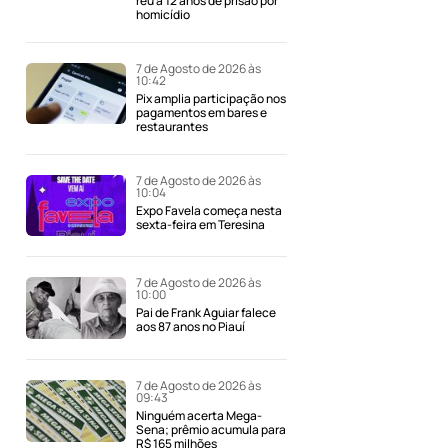
réu a 12 anos de prisão por
homicídio
7 de Agosto de 2026 às
10:42
Pix amplia participação nos
pagamentos em bares e
restaurantes
7 de Agosto de 2026 às
10:04
Expo Favela começa nesta
sexta-feira em Teresina
7 de Agosto de 2026 às
10:00
Pai de Frank Aguiar falece
aos 87 anos no Piauí
7 de Agosto de 2026 às
09:43
Ninguém acerta Mega-
Sena; prêmio acumula para
R$ 165 milhões