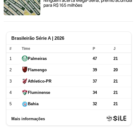
Ninguém acerta Mega-Sena; prêmio acumula
para R$ 165 milhões