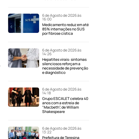
6 de Agosto de 2026 às
16:00
Medicamento reduz em até
85% internações no SUS
por fibrose cística
6 de Agosto de 2026 às
14:26
Hepatites virais: sintomas
silenciosos reforçam a
e
necessidade de prevenção
e diagnóstico
6 de Agosto de 2026 às
14:18
Grupo ESCALET celebra 40
anos com a estreia de
"Macbeth", de William
Shakespeare
6 de Agosto de 2026 às
13:22
Prefeitura de Teresina