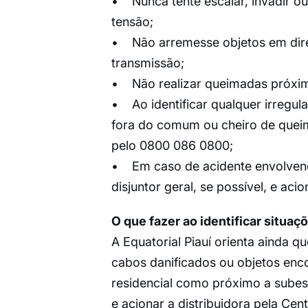
• Nunca tente escalar, invadir ou
tensão;
• Não arremesse objetos em direç
transmissão;
• Não realizar queimadas próxim
• Ao identificar qualquer irregul
fora do comum ou cheiro de queim
pelo 0800 086 0800;
• Em caso de acidente envolvendo 
disjuntor geral, se possível, e a
O que fazer ao identificar situaç
A Equatorial Piauí orienta ainda qu
cabos danificados ou objetos enco
residencial como próximo a subes
e acionar a distribuidora pela Ce