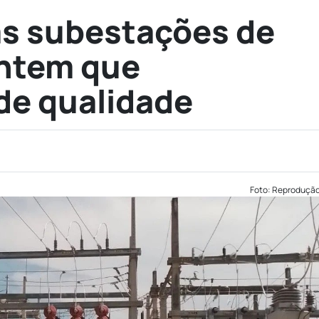
as subestações de
antem que
 de qualidade
Foto: Reproduçã