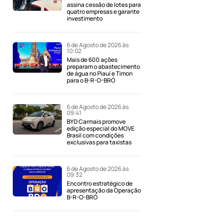
assina cessão de lotes para
quatro empresas e garante
investimento
6 de Agosto de 2026 às
10:02
Mais de 600 ações
preparam o abastecimento
de água no Piauí e Timon
para o B-R-O-BRÓ
.
6 de Agosto de 2026 às
09:41
BYD Carmais promove
edição especial do MOVE
Brasil com condições
exclusivas para taxistas
6 de Agosto de 2026 às
09:32
Encontro estratégico de
apresentação da Operação
B-R-O-BRÓ