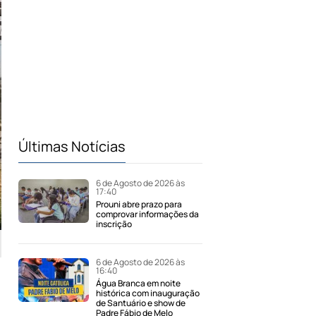
Últimas Notícias
6 de Agosto de 2026 às
17:40
Prouni abre prazo para
comprovar informações da
inscrição
6 de Agosto de 2026 às
16:40
Água Branca em noite
histórica com inauguração
de Santuário e show de
Padre Fábio de Melo