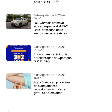
para o B-R-O-BRÓ
6 de Agosto de 2026 às
09:41
BYD Carmais promove
edição especial do MOVE
Brasil com condições
exclusivas para taxistas
6 de Agosto de 2026 às
09:32
Encontro estratégico de
apresentação da Operação
B-R-O-BRÓ
5 de Agosto de 2026 às
16:43
Água Branca amplia ações
de planejamento
reprodutivo com oferta
gratuita do Implanon