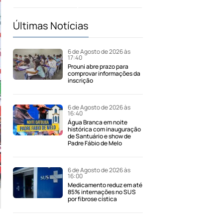
Últimas Notícias
6 de Agosto de 2026 às
17:40
Prouni abre prazo para
comprovar informações da
inscrição
6 de Agosto de 2026 às
16:40
Água Branca em noite
histórica com inauguração
de Santuário e show de
Padre Fábio de Melo
6 de Agosto de 2026 às
16:00
Medicamento reduz em até
85% internações no SUS
por fibrose cística