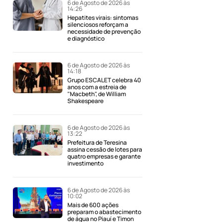
6 de Agosto de 2026 às
14:26
Hepatites virais: sintomas
silenciosos reforçam a
necessidade de prevenção
e diagnóstico
6 de Agosto de 2026 às
14:18
Grupo ESCALET celebra 40
anos com a estreia de
"Macbeth", de William
Shakespeare
6 de Agosto de 2026 às
13:22
Prefeitura de Teresina
assina cessão de lotes para
quatro empresas e garante
investimento
6 de Agosto de 2026 às
10:02
Mais de 600 ações
preparam o abastecimento
de água no Piauí e Timon