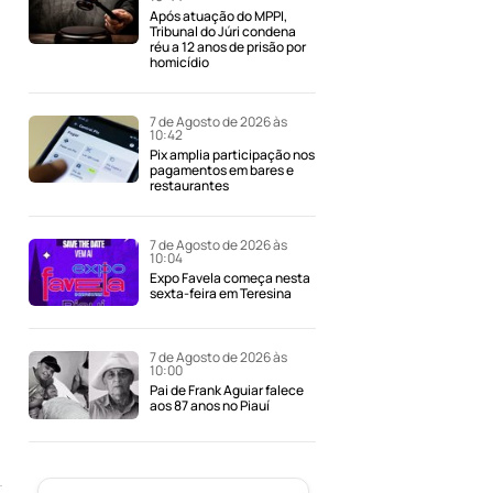
Após atuação do MPPI,
Tribunal do Júri condena
réu a 12 anos de prisão por
homicídio
7 de Agosto de 2026 às
10:42
Pix amplia participação nos
pagamentos em bares e
restaurantes
7 de Agosto de 2026 às
10:04
Expo Favela começa nesta
sexta-feira em Teresina
7 de Agosto de 2026 às
10:00
Pai de Frank Aguiar falece
aos 87 anos no Piauí