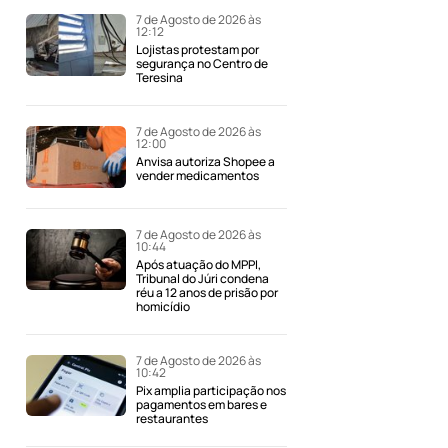
7 de Agosto de 2026 às
12:12
Lojistas protestam por
segurança no Centro de
Teresina
7 de Agosto de 2026 às
12:00
Anvisa autoriza Shopee a
vender medicamentos
7 de Agosto de 2026 às
10:44
Após atuação do MPPI,
Tribunal do Júri condena
réu a 12 anos de prisão por
homicídio
7 de Agosto de 2026 às
10:42
Pix amplia participação nos
pagamentos em bares e
restaurantes