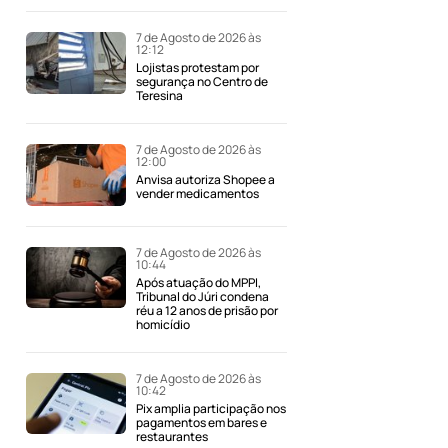
7 de Agosto de 2026 às
12:12
Lojistas protestam por
segurança no Centro de
Teresina
7 de Agosto de 2026 às
12:00
Anvisa autoriza Shopee a
vender medicamentos
7 de Agosto de 2026 às
10:44
Após atuação do MPPI,
Tribunal do Júri condena
réu a 12 anos de prisão por
homicídio
7 de Agosto de 2026 às
10:42
Pix amplia participação nos
pagamentos em bares e
restaurantes