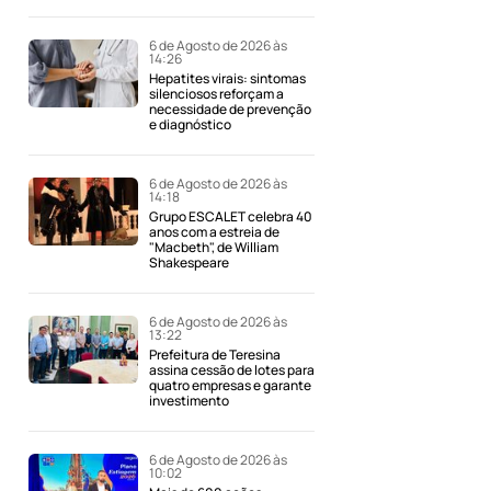
6 de Agosto de 2026 às
14:26
Hepatites virais: sintomas
silenciosos reforçam a
necessidade de prevenção
e diagnóstico
6 de Agosto de 2026 às
14:18
Grupo ESCALET celebra 40
anos com a estreia de
"Macbeth", de William
Shakespeare
6 de Agosto de 2026 às
13:22
Prefeitura de Teresina
assina cessão de lotes para
quatro empresas e garante
investimento
o
6 de Agosto de 2026 às
10:02