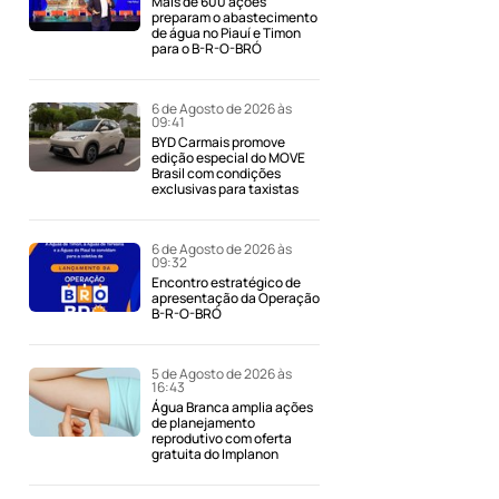
Mais de 600 ações
preparam o abastecimento
de água no Piauí e Timon
para o B-R-O-BRÓ
6 de Agosto de 2026 às
09:41
BYD Carmais promove
edição especial do MOVE
Brasil com condições
exclusivas para taxistas
6 de Agosto de 2026 às
09:32
Encontro estratégico de
apresentação da Operação
B-R-O-BRÓ
5 de Agosto de 2026 às
16:43
Água Branca amplia ações
de planejamento
reprodutivo com oferta
gratuita do Implanon