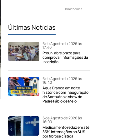
Últimas Notícias
6 de Agosto de 2026 às
17:40
Prouni abre prazo para
comprovar informações da
inscrição
6 de Agosto de 2026 às
16:40
Água Branca em noite
histórica com inauguração
de Santuário e show de
Padre Fábio de Melo
6 de Agosto de 2026 às
16:00
Medicamento reduz em até
85% internações no SUS
por fibrose cística