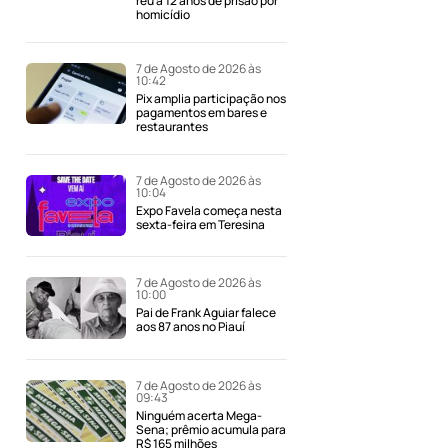
réu a 12 anos de prisão por
homicídio
7 de Agosto de 2026 às
10:42
Pix amplia participação nos
pagamentos em bares e
restaurantes
7 de Agosto de 2026 às
10:04
Expo Favela começa nesta
sexta-feira em Teresina
7 de Agosto de 2026 às
10:00
Pai de Frank Aguiar falece
aos 87 anos no Piauí
7 de Agosto de 2026 às
09:43
Ninguém acerta Mega-
Sena; prêmio acumula para
R$ 165 milhões