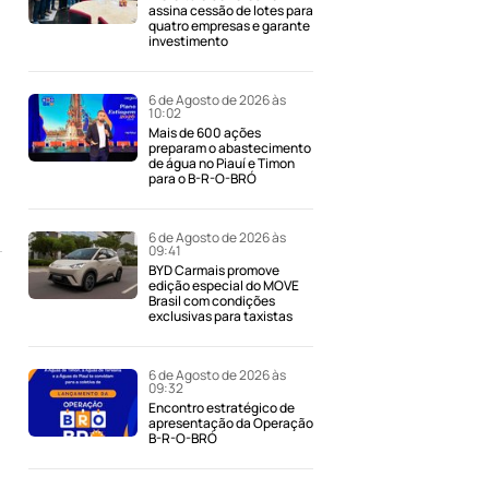
assina cessão de lotes para
quatro empresas e garante
investimento
6 de Agosto de 2026 às
10:02
Mais de 600 ações
preparam o abastecimento
de água no Piauí e Timon
para o B-R-O-BRÓ
6 de Agosto de 2026 às
09:41
BYD Carmais promove
edição especial do MOVE
Brasil com condições
exclusivas para taxistas
6 de Agosto de 2026 às
09:32
Encontro estratégico de
apresentação da Operação
B-R-O-BRÓ