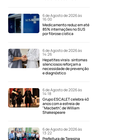
6 de Agosto de 2026 às
16:00
Medicamento reduz em até
85% internações no SUS
por fibrose cística
6 de Agosto de 2026 às
14:26
Hepatites virais: sintomas
silenciosos reforçam a
necessidade de prevenção
e diagnóstico
6 de Agosto de 2026 às
14:18
Grupo ESCALET celebra 40
anos com a estreia de
"Macbeth", de William
Shakespeare
6 de Agosto de 2026 às
13:22
Prefeitura de Teresina