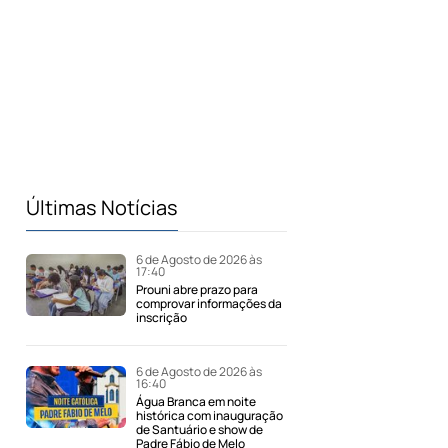
Últimas Notícias
6 de Agosto de 2026 às
17:40
Prouni abre prazo para
comprovar informações da
inscrição
6 de Agosto de 2026 às
16:40
Água Branca em noite
histórica com inauguração
de Santuário e show de
Padre Fábio de Melo