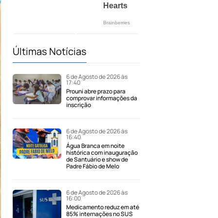
Últimas Notícias
6 de Agosto de 2026 às
17:40
Prouni abre prazo para
comprovar informações da
inscrição
6 de Agosto de 2026 às
16:40
Água Branca em noite
histórica com inauguração
de Santuário e show de
Padre Fábio de Melo
6 de Agosto de 2026 às
16:00
Medicamento reduz em até
85% internações no SUS