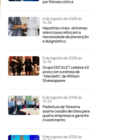
por fibrose cística
6 de Agosto de 2026 às
14:26
Hepatites virais: sintomas
silenciosos reforçam a
necessidade de prevenção
e diagnóstico
6 de Agosto de 2026 às
14:18
Grupo ESCALET celebra 40
anos com a estreia de
"Macbeth", de William
Shakespeare
6 de Agosto de 2026 às
13:22
Prefeitura de Teresina
assina cessão de lotes para
quatro empresas e garante
investimento
6 de Agosto de 2026 às