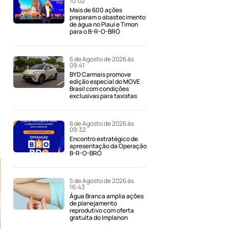
10:02
Mais de 600 ações
preparam o abastecimento
de água no Piauí e Timon
para o B-R-O-BRÓ
6 de Agosto de 2026 às
09:41
BYD Carmais promove
edição especial do MOVE
Brasil com condições
exclusivas para taxistas
6 de Agosto de 2026 às
09:32
Encontro estratégico de
apresentação da Operação
B-R-O-BRÓ
5 de Agosto de 2026 às
16:43
Água Branca amplia ações
de planejamento
reprodutivo com oferta
gratuita do Implanon