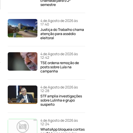
chamada para o 2º
semestre
4 de Agosto de 2026 às
17:40
Justiça do Trabalho chama
atenção para assédio
eleitoral
4 de Agosto de 2026 às
12:42
TSE ordena remoção de
posts sobre Lula na
campanha
4 de Agosto de 2026 às
12:28
STF amplia investigações
sobre Lulinha e grupo
suspeito
4 de Agosto de 2026 às
12:24
WhatsApp bloqueia contas