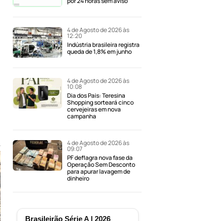
por 24 horas sem aviso
4 de Agosto de 2026 às
12:20
Indústria brasileira registra
queda de 1,8% em junho
4 de Agosto de 2026 às
10:08
Dia dos Pais: Teresina
Shopping sorteará cinco
cervejeiras em nova
campanha
4 de Agosto de 2026 às
09:07
PF deflagra nova fase da
Operação Sem Desconto
para apurar lavagem de
dinheiro