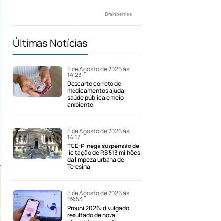
Últimas Notícias
5 de Agosto de 2026 às
14:23
Descarte correto de
medicamentos ajuda
saúde pública e meio
ambiente
5 de Agosto de 2026 às
14:17
TCE-PI nega suspensão de
licitação de R$ 513 milhões
da limpeza urbana de
Teresina
5 de Agosto de 2026 às
09:53
Prouni 2026: divulgado
resultado de nova