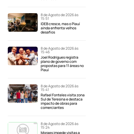
8 de Agosto de 2026 às
15:51
IDEB cresce, mas o Piauí
ainda enfrenta velhos
desafios
8 de Agosto de 2026 às
15:46
Joel Rodrigues registra
plano de governo com
propostas para 11 áreas no
Piauí
8 de Agosto de 2026 às
15:41
Rafael Fonteles visita zona
Sul de Teresina e destaca
impacto de obras para
comerciantes
8 de Agosto de 2026 às
15:24
Moraes impede visitas a