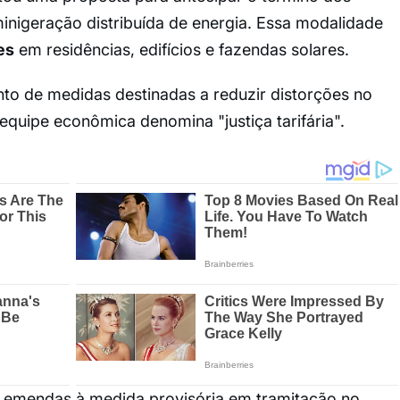
inigeração distribuída de energia. Essa modalidade
es
em residências, edifícios e fazendas solares.
to de medidas destinadas a reduzir distorções no
equipe econômica denomina "justiça tarifária".
 emendas à medida provisória em tramitação no