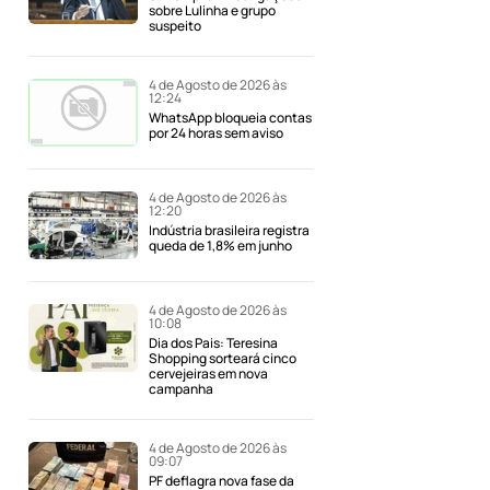
sobre Lulinha e grupo
suspeito
4 de Agosto de 2026 às
12:24
WhatsApp bloqueia contas
por 24 horas sem aviso
4 de Agosto de 2026 às
12:20
Indústria brasileira registra
queda de 1,8% em junho
4 de Agosto de 2026 às
10:08
Dia dos Pais: Teresina
Shopping sorteará cinco
cervejeiras em nova
campanha
4 de Agosto de 2026 às
09:07
PF deflagra nova fase da