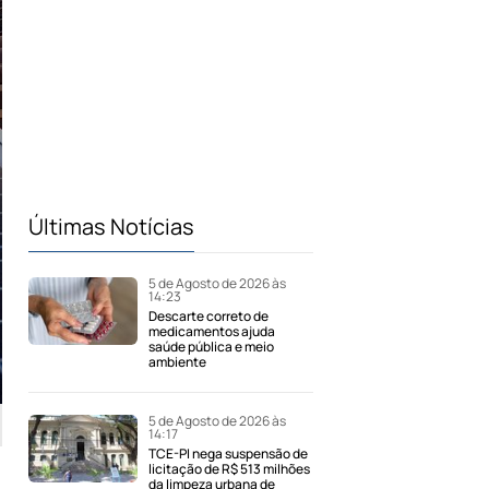
Últimas Notícias
5 de Agosto de 2026 às
14:23
Descarte correto de
medicamentos ajuda
saúde pública e meio
ambiente
5 de Agosto de 2026 às
14:17
TCE-PI nega suspensão de
licitação de R$ 513 milhões
da limpeza urbana de