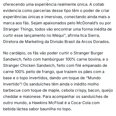
oferecendo uma experiência realmente única. A collab
evidencia como parcerias desse tipo têm o poder de criar
experiências únicas e imersivas, conectando ainda mais a
marca aos fãs. Sejam apaixonados pelo McDonald’s ou por
Stranger Things, todos vão encontrar uma forma inédita de
curtir esse lançamento no Méqui”, afirma Ilca Sierra,
Diretora de Marketing da Divisão Brasil da Arcos Dorados.
No cardápio, os fãs vão poder curtir o Stranger Burger
Sandwich, feito com hambúrguer 100% carne bovina, e o
Stranger Chicken Sandwich, feito com filé empanado de
carne 100% peito de frango, que trazem os pães com a
base e o topo invertidos, dando um toque de “Mundo
Invertido”! Os sanduíches têm ainda o inédito molho
barbecue com toque de maple, cebola crispy, bacon, queijo
cheddar e maionese. Para acompanhar os sanduíches de
outro mundo, a Hawkins McFloat é a Coca-Cola com
bebida láctea sabor baunilha no topo.