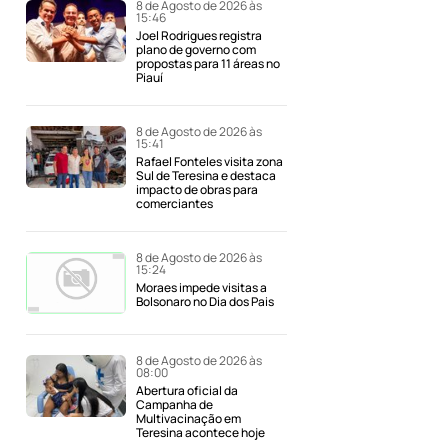
8 de Agosto de 2026 às
15:46
Joel Rodrigues registra
plano de governo com
propostas para 11 áreas no
Piauí
8 de Agosto de 2026 às
15:41
Rafael Fonteles visita zona
Sul de Teresina e destaca
impacto de obras para
comerciantes
8 de Agosto de 2026 às
15:24
Moraes impede visitas a
Bolsonaro no Dia dos Pais
8 de Agosto de 2026 às
08:00
Abertura oficial da
Campanha de
Multivacinação em
Teresina acontece hoje