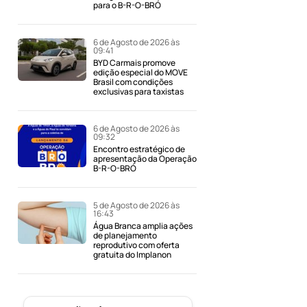
para o B-R-O-BRÓ
6 de Agosto de 2026 às
09:41
BYD Carmais promove
edição especial do MOVE
Brasil com condições
exclusivas para taxistas
6 de Agosto de 2026 às
09:32
Encontro estratégico de
apresentação da Operação
B-R-O-BRÓ
5 de Agosto de 2026 às
16:43
Água Branca amplia ações
de planejamento
reprodutivo com oferta
gratuita do Implanon