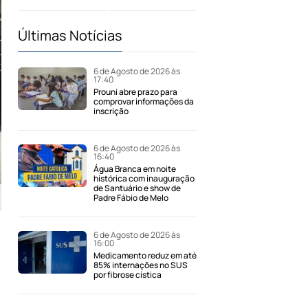
Últimas Notícias
6 de Agosto de 2026 às
17:40
Prouni abre prazo para
comprovar informações da
inscrição
6 de Agosto de 2026 às
16:40
Água Branca em noite
histórica com inauguração
de Santuário e show de
Padre Fábio de Melo
6 de Agosto de 2026 às
16:00
Medicamento reduz em até
85% internações no SUS
por fibrose cística