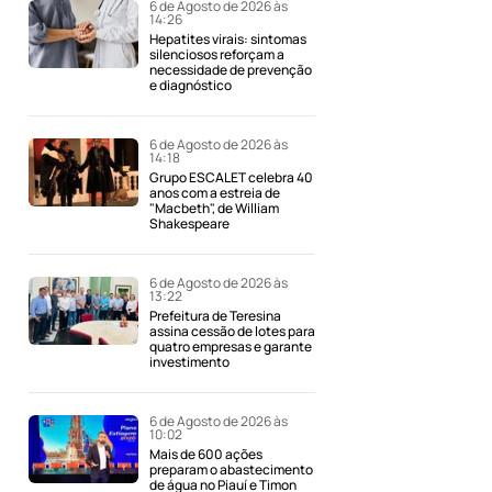
6 de Agosto de 2026 às
14:26
Hepatites virais: sintomas
silenciosos reforçam a
necessidade de prevenção
e diagnóstico
6 de Agosto de 2026 às
14:18
Grupo ESCALET celebra 40
anos com a estreia de
"Macbeth", de William
Shakespeare
6 de Agosto de 2026 às
13:22
Prefeitura de Teresina
assina cessão de lotes para
quatro empresas e garante
investimento
6 de Agosto de 2026 às
10:02
Mais de 600 ações
preparam o abastecimento
de água no Piauí e Timon