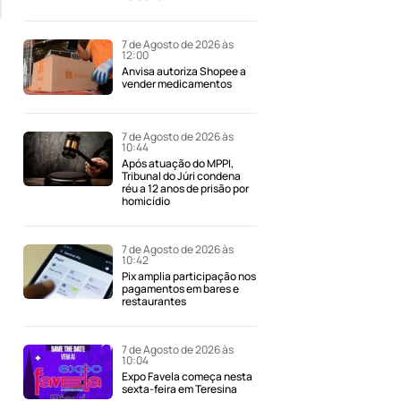
7 de Agosto de 2026 às
12:00
Anvisa autoriza Shopee a
vender medicamentos
7 de Agosto de 2026 às
10:44
Após atuação do MPPI,
Tribunal do Júri condena
réu a 12 anos de prisão por
homicídio
7 de Agosto de 2026 às
10:42
Pix amplia participação nos
pagamentos em bares e
restaurantes
7 de Agosto de 2026 às
10:04
Expo Favela começa nesta
sexta-feira em Teresina